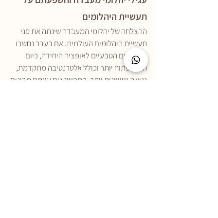
תעשיית היהלומים
ההצלחה של יהלומי המעבדה שינתה את פני 
תעשיית היהלומים העולמית. אם בעבר נחשבו 
היהלומים הטבעיים לאופציה היחידה, כיום 
השוק פתוח יותר וכולל אלטרנטיבה מתקדמת, 
נגישה ושוויונית יותר. התכשיטנים עצמם מבינים 
שהעתיד נמצא בשילוב שבין יוקרה לאתיקה 
ומציעים ללקוחות לבחור את סוג היהלום 
שמתאים להם.
גם בישראל השינוי כבר כאן. יותר ויותר חנויות 
תכשיטים מציעות ללקוחות לבחור בין יהלום 
טבעי ליהלום מעבדה, עם הסבר ברור על 
ההבדלים והיתרונות של כל אחד מהם. לקוחות 
רבות מדווחות שהן מרגישות ביטחון ובשליטה 
כאשר הן רוכשות עגילים עם יהלומי מעבדה 
משום שהן מבינות את מקור היהלום, תהליך 
הייצור וההשפעה הסביבתית שלו.