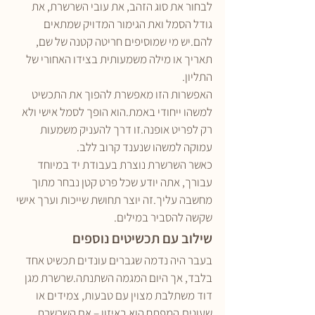
לבחור את סוג הזהב, את עובי השרשרת, את 
גודל הסמל ואת הגימור המדויק שמתאים 
להם.יש מי שמוסיפים חריטה קטנה של שם, 
תאריך או מילה משמעותית בצידו האחורי של 
התליון.
האפשרות הזו מאפשרת להפוך את התכשיט 
למשהו ייחודי באמת.הוא הופך לסמל אישי ולא 
רק לפריט אופנה.זו דרך להעניק משמעות 
עמוקה למשהו שנענד קרוב ללב.
כאשר השרשרת נוצרת בעבודת יד במיוחד 
עבורך, אתה יודע שכל פרט קטן נבחר מתוך 
מחשבה עליך.זה יוצר תחושת שייכות וערך אישי 
שקשה להסביר במילים.
שילוב עם תכשיטים נוספים
בעבר היה נדמה שגברים עונדים תכשיט אחד 
בלבד, אך היום המגמה השתנתה.שרשרת מגן 
דוד משתלבת מצוין עם טבעות, צמידים או 
שעונים.המפתח הוא באיזון – אם השרשרת 